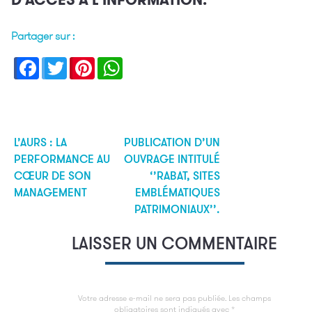
D’ACCÉS À L’INFORMATION.
Partager sur :
Facebook
Twitter
Pinterest
WhatsApp
L’AURS : LA
PUBLICATION D’UN
Navigation
PERFORMANCE AU
OUVRAGE INTITULÉ
de
CŒUR DE SON
‘’RABAT, SITES
MANAGEMENT
EMBLÉMATIQUES
l’article
PATRIMONIAUX’’.
LAISSER UN COMMENTAIRE
Votre adresse e-mail ne sera pas publiée.
Les champs
obligatoires sont indiqués avec
*