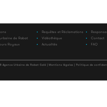
ions
Requêtes et Réclamations
Responsa
 urbaine de Rabat
Vidéothèque
Contact
ours Royaux
Actualités
FAQ
8 Agence Urbaine de Rabat-Salé |
Mentions légales |
Politique de confident