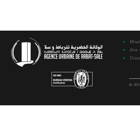
Miss
Aire
Disc
© 201