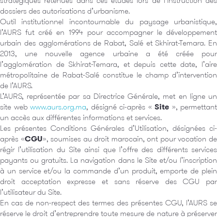
stratégiques retenues dans ces études lors de l’instruction des
dossiers des autorisations d’urbanisme.
Outil institutionnel incontournable du paysage urbanistique,
l’AURS fut créé en 1994 pour accompagner le développement
urbain des agglomérations de Rabat, Salé et Skhirat-Temara. En
2013, une nouvelle agence urbaine a été créée pour
l’agglomération de Skhirat-Temara, et depuis cette date, l’aire
métropolitaine de Rabat-Salé constitue le champ d’intervention
de l’AURS.
L’AURS, représentée par sa Directrice Générale, met en ligne un
site web
www.aurs.org.ma
, désigné ci-après «
Site
», permettant
un accès aux différentes informations et services.
Les présentes Conditions Générales d’Utilisation, désignées ci-
après «
CGU
», soumises au droit marocain, ont pour vocation d
régir l’utilisation du Site ainsi que l’offre des différents services
payants ou gratuits. La navigation dans le Site et/ou l’inscription
à un service et/ou la commande d’un produit, emporte de plein
droit acceptation expresse et sans réserve des CGU par
l’utilisateur du Site.
En cas de non-respect des termes des présentes CGU, l’AURS se
réserve le droit d’entreprendre toute mesure de nature à préserver