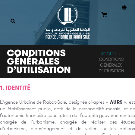
CONDITIONS
ACCUEIL
»
GÉNÉRALES
CONDITIONS
GÉNÉRALES
D’UTILISATION
D’UTILISATION
1. IDENTITÉ
L’Agence Urbaine de Rabat-Salé, désignée ci-après «
AURS
», es
un établissement public, doté de la personnalité morale, et de
l’autonomie financière sous tutelle de l’autorité gouvernementale
chargée de l’urbanisme, chargée de réaliser des études
d’urbanisme, d’aménagement et de veiller sur les options