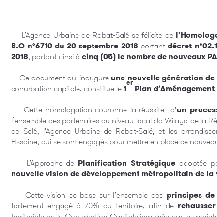
L’Agence Urbaine de Rabat-Salé se félicite de
l’Homolog
B.O n°6710 du 20 septembre 2018
portant
décret n°02.
2018
, portant ainsi à
cinq (05)
le nombre de nouveaux P
Ce document qui inaugure
une nouvelle génération d
er
conurbation capitale, constitue le
1
Plan d’Aménagement U
Cette homologation couronne la réussite d’
un proces
l’ensemble des partenaires au niveau local : la Wilaya de la 
de Salé, l’Agence Urbaine de Rabat-Salé, et les arrondis
Hssaine, qui se sont engagés pour mettre en place ce nouveau 
L’Approche de
Planification Stratégique
adoptée pou
nouvelle vision de développement métropolitain de la v
Cette vision se base sur l’ensemble des
principes de
fortement engagé à 70% du territoire, afin de
rehausser 
territoriale de la Conurbation Capitale impulsée par les proje