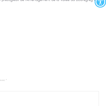
 avec
*