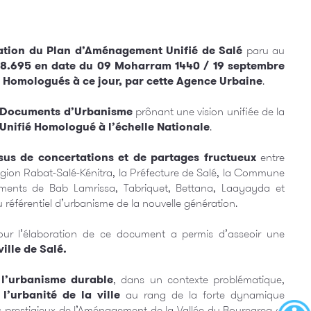
ation du Plan d’Aménagement Unifié de Salé
paru au
18.695 en date du 09 Moharram 1440 / 19 septembre
A Homologués
à ce jour, par cette Agence Urbaine
.
e Documents d’Urbanisme
prônant une vision unifiée de la
nifié Homologué à l’échelle
Nationale
.
sus de concertations et de partages fructueux
entre
Région Rabat-Salé-Kénitra, la Préfecture de Salé, la Commune
sements de Bab Lamrissa, Tabriquet, Bettana, Laayayda et
référentiel d’urbanisme de la nouvelle génération.
r l’élaboration de ce document a permis d’asseoir une
ille de Salé.
 l’urbanisme durable
, dans un contexte problématique,
l’urbanité de la ville
au rang de la forte dynamique
ts prestigieux de l’Aménagement de la Vallée du Bouregreg et