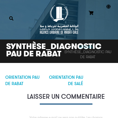
SYNTHÈSE_DIAGNOSTIC
ACCUEIL
»
PAU DE RABAT
SYNTHÈSE_DIAGNOSTIC PAU
DE RABAT
ORIENTATION PAU
ORIENTATION PAU
Navigation
DE RABAT
DE SALÉ
de
LAISSER UN COMMENTAIRE
l’article
Votre adresse e-mail ne sera pas publiée.
Les champs