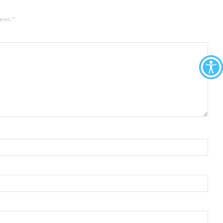
 avec
*