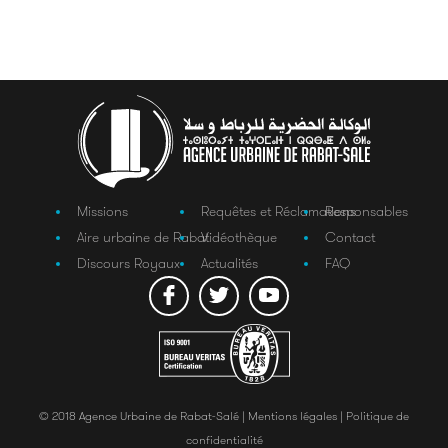
Missions
Requêtes et Réclamations
Responsables
Aire urbaine de Rabat
Vidéothèque
Contact
Discours Royaux
Actualités
FAQ
© 2018 Agence Urbaine de Rabat-Salé |
Mentions légales |
Politique de
confidentialité