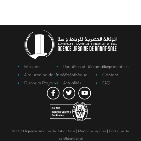
Missions
Requêtes et Réclamations
Responsables
Aire urbaine de Rabat
Vidéothèque
Contact
Discours Royaux
Actualités
FAQ
© 2018 Agence Urbaine de Rabat-Salé |
Mentions légales |
Politique de
confidentialité