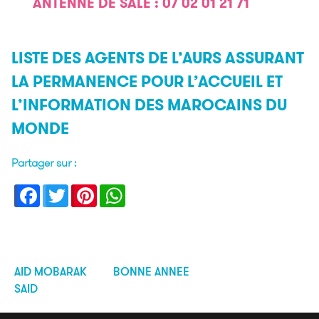
ANTENNE DE SALÉ : 07 02 01 21 71
LISTE DES AGENTS DE L’AURS ASSURANT
LA PERMANENCE POUR L’ACCUEIL ET
L’INFORMATION DES MAROCAINS DU
MONDE
Partager sur :
Facebook
Twitter
Pinterest
WhatsApp
AID MOBARAK
BONNE ANNEE
Navigation
SAID
de