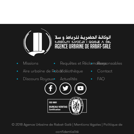
Missions
Requêtes et Réclamations
Responsables
Aire urbaine de Rabat
Vidéothèque
Contact
Discours Royaux
Actualités
FAQ
© 2018 Agence Urbaine de Rabat-Salé |
Mentions légales |
Politique de
confidentialité