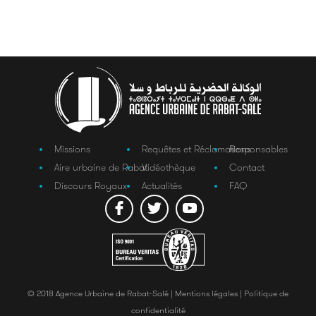
Missions
Requêtes et Réclamations
Responsables
Aire urbaine de Rabat
Vidéothèque
Contact
Discours Royaux
Actualités
FAQ
© 2018 Agence Urbaine de Rabat-Salé |
Mentions légales |
Politique de
confidentialité