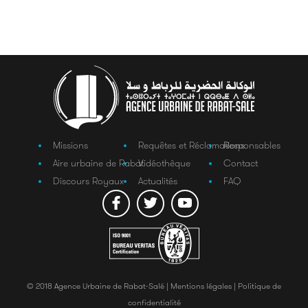
Missions
Requêtes et Réclamations
Responsables
Aire urbaine de Rabat
Vidéothèque
Contact
Discours Royaux
Actualités
FAQ
© 2018 Agence Urbaine de Rabat-Salé |
Mentions légales |
Politique de
confidentialité