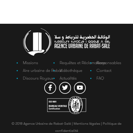
Missions
Requêtes et Réclamations
Responsables
Aire urbaine de Rabat
Vidéothèque
Contact
Discours Royaux
Actualités
FAQ
© 2018 Agence Urbaine de Rabat-Salé |
Mentions légales |
Politique de
confidentialité