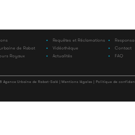
ions
Requêtes et Réclamations
Responsa
 urbaine de Rabat
Vidéothèque
Contact
ours Royaux
Actualités
FAQ
8 Agence Urbaine de Rabat-Salé |
Mentions légales |
Politique de confident