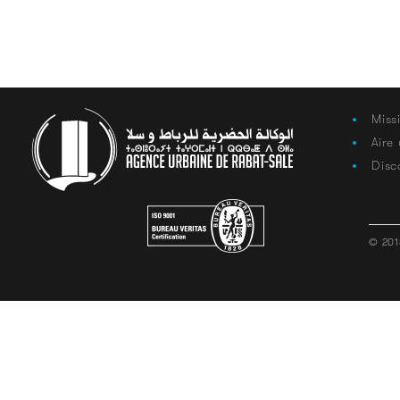
Miss
Aire
Disc
© 201