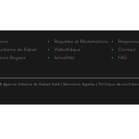
ions
Requêtes et Réclamations
Responsa
 urbaine de Rabat
Vidéothèque
Contact
ours Royaux
Actualités
FAQ
8 Agence Urbaine de Rabat-Salé |
Mentions légales |
Politique de confident