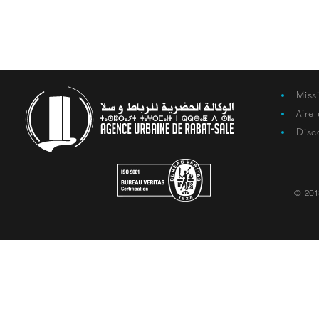
Miss
Aire
Disc
© 201