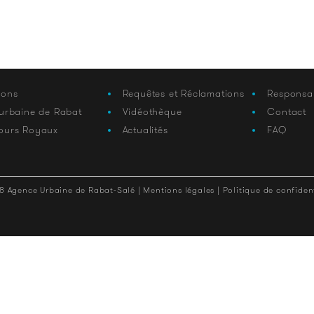
ions
Requêtes et Réclamations
Responsa
 urbaine de Rabat
Vidéothèque
Contact
ours Royaux
Actualités
FAQ
8 Agence Urbaine de Rabat-Salé |
Mentions légales |
Politique de confident