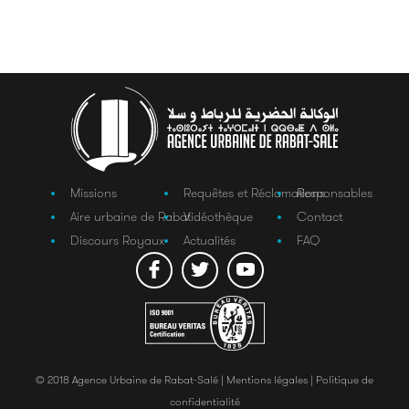
Missions
Requêtes et Réclamations
Responsables
Aire urbaine de Rabat
Vidéothèque
Contact
Discours Royaux
Actualités
FAQ
© 2018 Agence Urbaine de Rabat-Salé |
Mentions légales |
Politique de
confidentialité