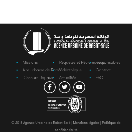
Missions
Requêtes et Réclamations
Responsables
Aire urbaine de Rabat
Vidéothèque
Contact
Discours Royaux
Actualités
FAQ
© 2018 Agence Urbaine de Rabat-Salé |
Mentions légales |
Politique de
confidentialité