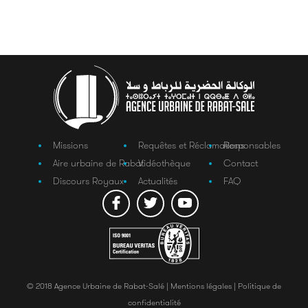
Missions
Requêtes et Réclamations
Responsables
Aire urbaine de Rabat
Vidéothèque
Contact
Discours Royaux
Actualités
FAQ
© 2018 Agence Urbaine de Rabat-Salé |
Mentions légales |
Politique de
confidentialité