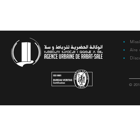
Miss
Aire
Disc
© 201