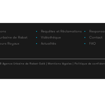
ions
Requêtes et Réclamations
Responsa
 urbaine de Rabat
Vidéothèque
Contact
ours Royaux
Actualités
FAQ
8 Agence Urbaine de Rabat-Salé |
Mentions légales |
Politique de confident