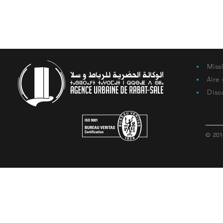
Miss
Aire
Disc
© 201