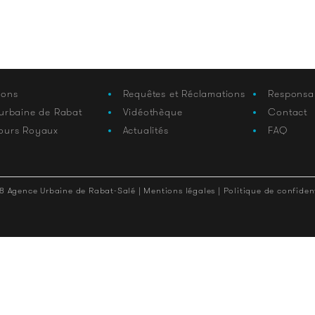
ions
Requêtes et Réclamations
Responsa
 urbaine de Rabat
Vidéothèque
Contact
ours Royaux
Actualités
FAQ
8 Agence Urbaine de Rabat-Salé |
Mentions légales |
Politique de confident