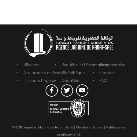
Missions
Requêtes et Réclamations
Responsables
Aire urbaine de Rabat
Vidéothèque
Contact
Discours Royaux
Actualités
FAQ
© 2018 Agence Urbaine de Rabat-Salé |
Mentions légales |
Politique de
confidentialité