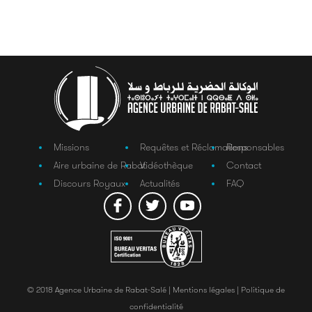
Missions
Requêtes et Réclamations
Responsables
Aire urbaine de Rabat
Vidéothèque
Contact
Discours Royaux
Actualités
FAQ
© 2018 Agence Urbaine de Rabat-Salé |
Mentions légales |
Politique de
confidentialité