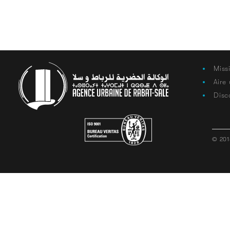
Miss
Aire
Disc
© 201