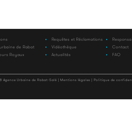
ions
Requêtes et Réclamations
Responsa
 urbaine de Rabat
Vidéothèque
Contact
ours Royaux
Actualités
FAQ
8 Agence Urbaine de Rabat-Salé |
Mentions légales |
Politique de confident