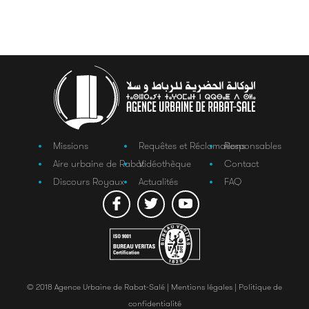
Missions
Requêtes et Réclamations
Responsables
Aire urbaine de Rabat
Vidéothèque
Contact
Discours Royaux
Actualités
FAQ
© 2018 Agence Urbaine de Rabat-Salé |
Mentions légales |
Politique de
confidentialité