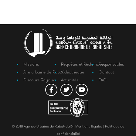
Missions
Requêtes et Réclamations
Responsables
Aire urbaine de Rabat
Vidéothèque
Contact
Discours Royaux
Actualités
FAQ
© 2018 Agence Urbaine de Rabat-Salé |
Mentions légales |
Politique de
confidentialité