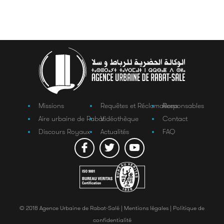
Missions
Requêtes et Réclamations
Responsables
Aire urbaine de Rabat
Vidéothèque
Contact
Discours Royaux
Actualités
FAQ
© 2018 Agence Urbaine de Rabat-Salé |
Mentions légales |
Politique de
confidentialité