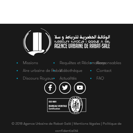
Missions
Requêtes et Réclamations
Responsables
Aire urbaine de Rabat
Vidéothèque
Contact
Discours Royaux
Actualités
FAQ
© 2018 Agence Urbaine de Rabat-Salé |
Mentions légales |
Politique de
confidentialité