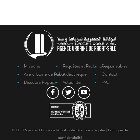
Missions
Requêtes et Réclamations
Responsables
Aire urbaine de Rabat
Vidéothèque
Contact
Discours Royaux
Actualités
FAQ
© 2018 Agence Urbaine de Rabat-Salé |
Mentions légales |
Politique de
confidentialité