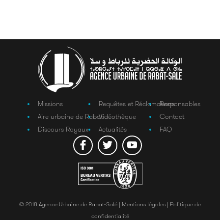
Missions
Requêtes et Réclamations
Responsables
Aire urbaine de Rabat
Vidéothèque
Contact
Discours Royaux
Actualités
FAQ
© 2018 Agence Urbaine de Rabat-Salé |
Mentions légales |
Politique de
confidentialité