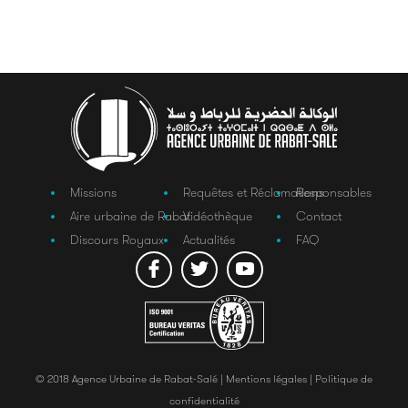
Missions
Requêtes et Réclamations
Responsables
Aire urbaine de Rabat
Vidéothèque
Contact
Discours Royaux
Actualités
FAQ
© 2018 Agence Urbaine de Rabat-Salé |
Mentions légales |
Politique de
confidentialité