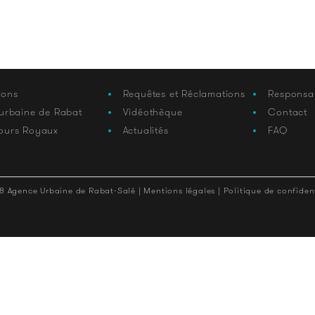
ions
Requêtes et Réclamations
Responsa
 urbaine de Rabat
Vidéothèque
Contact
ours Royaux
Actualités
FAQ
8 Agence Urbaine de Rabat-Salé |
Mentions légales |
Politique de confident