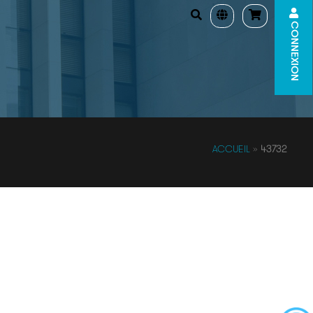
CONNEXION
ACCUEIL
»
43732