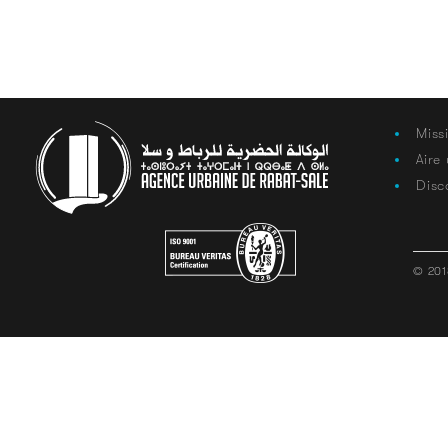
Miss
Aire
Disc
© 201