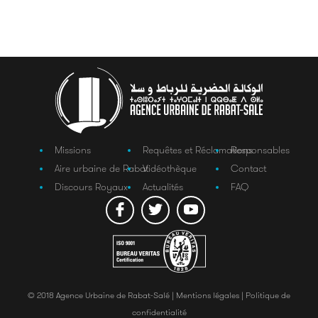
Missions
Requêtes et Réclamations
Responsables
Aire urbaine de Rabat
Vidéothèque
Contact
Discours Royaux
Actualités
FAQ
© 2018 Agence Urbaine de Rabat-Salé |
Mentions légales |
Politique de
confidentialité