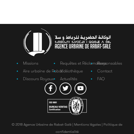
Missions
Requêtes et Réclamations
Responsables
Aire urbaine de Rabat
Vidéothèque
Contact
Discours Royaux
Actualités
FAQ
© 2018 Agence Urbaine de Rabat-Salé |
Mentions légales |
Politique de
confidentialité