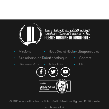
Missions
Requêtes et Réclamations
Responsables
Aire urbaine de Rabat
Vidéothèque
Contact
Discours Royaux
Actualités
FAQ
© 2018 Agence Urbaine de Rabat-Salé |
Mentions légales |
Politique de
confidentialité