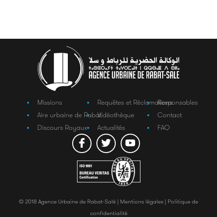
Missions
Requêtes et Réclamations
Responsables
Aire urbaine de Rabat
Vidéothèque
Contact
Discours Royaux
Actualités
FAQ
© 2018 Agence Urbaine de Rabat-Salé |
Mentions légales |
Politique de
confidentialité