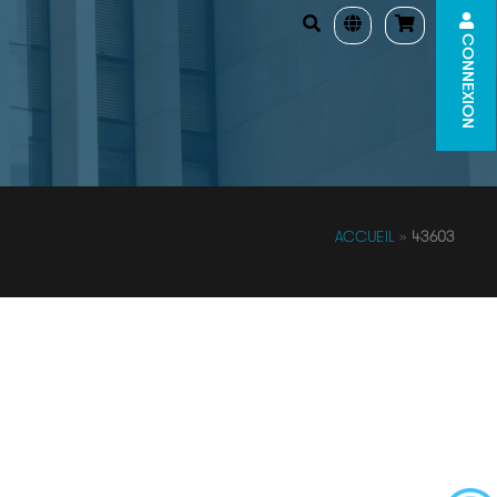
CONNEXION
ACCUEIL
»
43603