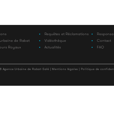
ions
Requêtes et Réclamations
Responsa
 urbaine de Rabat
Vidéothèque
Contact
ours Royaux
Actualités
FAQ
8 Agence Urbaine de Rabat-Salé |
Mentions légales |
Politique de confident