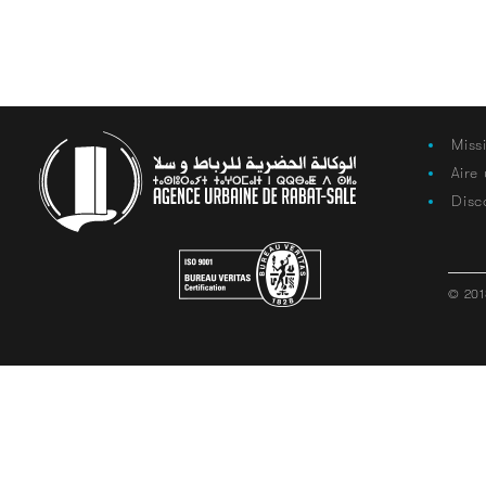
Miss
Aire
Disc
© 201