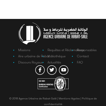
Missions
Requêtes et Réclamations
Responsables
Aire urbaine de Rabat
Vidéothèque
Contact
Discours Royaux
Actualités
FAQ
© 2018 Agence Urbaine de Rabat-Salé |
Mentions légales |
Politique de
confidentialité