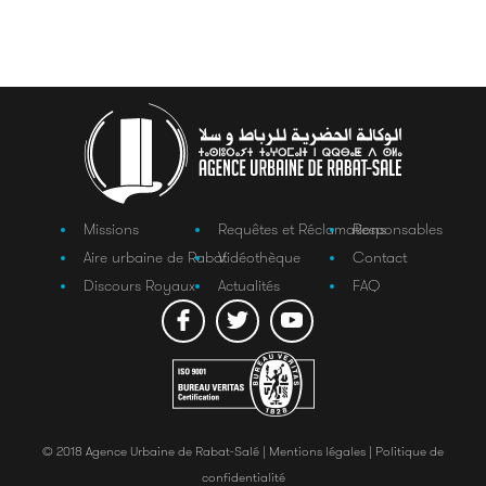
Missions
Requêtes et Réclamations
Responsables
Aire urbaine de Rabat
Vidéothèque
Contact
Discours Royaux
Actualités
FAQ
© 2018 Agence Urbaine de Rabat-Salé |
Mentions légales |
Politique de
confidentialité