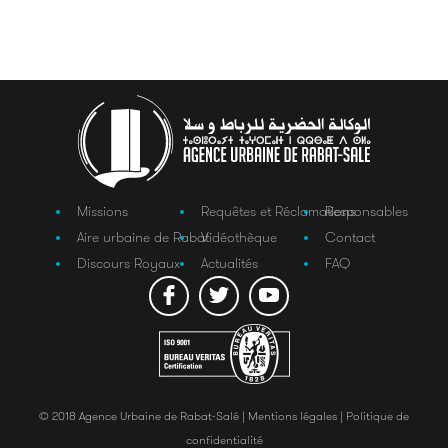
Missions
Requêtes et Réclamations
Responsables
Aire urbaine de Rabat
Vidéothèque
Contact
Discours Royaux
Actualités
FAQ
© 2018 Agence Urbaine de Rabat-Salé |
Mentions légales |
Politique de
confidentialité