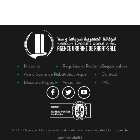
Missions
Requêtes et Réclamations
Responsables
Aire urbaine de Rabat
Vidéothèque
Contact
Discours Royaux
Actualités
FAQ
© 2018 Agence Urbaine de Rabat-Salé |
Mentions légales |
Politique de
confidentialité