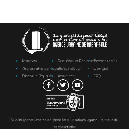
Missions
Requêtes et Réclamations
Responsables
Aire urbaine de Rabat
Vidéothèque
Contact
Discours Royaux
Actualités
FAQ
© 2018 Agence Urbaine de Rabat-Salé |
Mentions légales |
Politique de
confidentialité