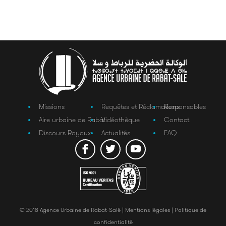
Missions
Requêtes et Réclamations
Responsables
Aire urbaine de Rabat
Vidéothèque
Contact
Discours Royaux
Actualités
FAQ
© 2018 Agence Urbaine de Rabat-Salé |
Mentions légales |
Politique de
confidentialité