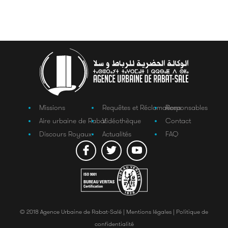
Missions
Requêtes et Réclamations
Responsables
Aire urbaine de Rabat
Vidéothèque
Contact
Discours Royaux
Actualités
FAQ
© 2018 Agence Urbaine de Rabat-Salé |
Mentions légales |
Politique de
confidentialité