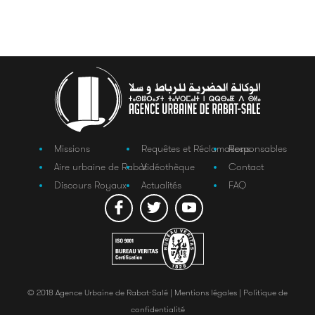
Missions
Requêtes et Réclamations
Responsables
Aire urbaine de Rabat
Vidéothèque
Contact
Discours Royaux
Actualités
FAQ
© 2018 Agence Urbaine de Rabat-Salé |
Mentions légales |
Politique de
confidentialité