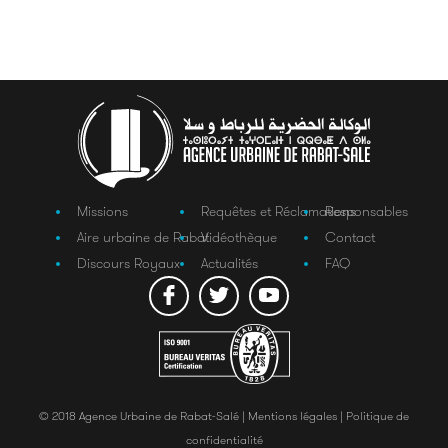
Missions
Requêtes et Réclamations
Responsables
Aire urbaine de Rabat
Vidéothèque
Contact
Discours Royaux
Actualités
FAQ
© 2018 Agence Urbaine de Rabat-Salé |
Mentions légales |
Politique de
confidentialité