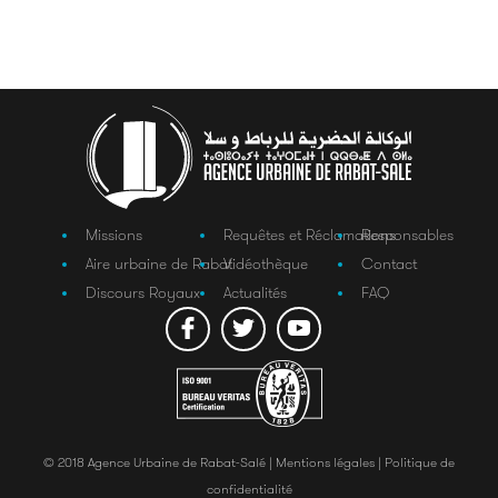
Missions
Requêtes et Réclamations
Responsables
Aire urbaine de Rabat
Vidéothèque
Contact
Discours Royaux
Actualités
FAQ
© 2018 Agence Urbaine de Rabat-Salé |
Mentions légales |
Politique de
confidentialité