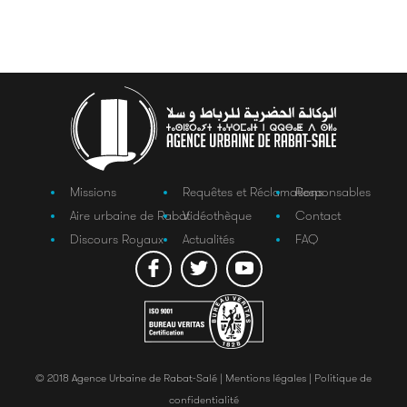
Missions
Requêtes et Réclamations
Responsables
Aire urbaine de Rabat
Vidéothèque
Contact
Discours Royaux
Actualités
FAQ
© 2018 Agence Urbaine de Rabat-Salé |
Mentions légales |
Politique de
confidentialité