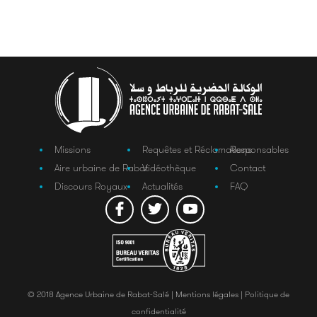
Missions
Requêtes et Réclamations
Responsables
Aire urbaine de Rabat
Vidéothèque
Contact
Discours Royaux
Actualités
FAQ
© 2018 Agence Urbaine de Rabat-Salé |
Mentions légales |
Politique de
confidentialité