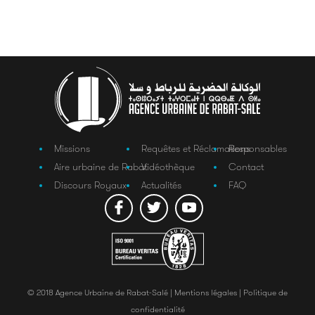
Missions
Requêtes et Réclamations
Responsables
Aire urbaine de Rabat
Vidéothèque
Contact
Discours Royaux
Actualités
FAQ
© 2018 Agence Urbaine de Rabat-Salé |
Mentions légales |
Politique de
confidentialité